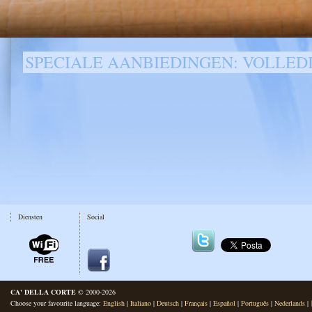
SPECIALE AANBIEDINGEN: VOLLEDI
Diensten
Social
CA' DELLA CORTE
© 2000-2026
Choose your favourite language:
English
|
Italiano
|
Deutsch
|
Français
|
Español
|
Português
|
Nederlands
|