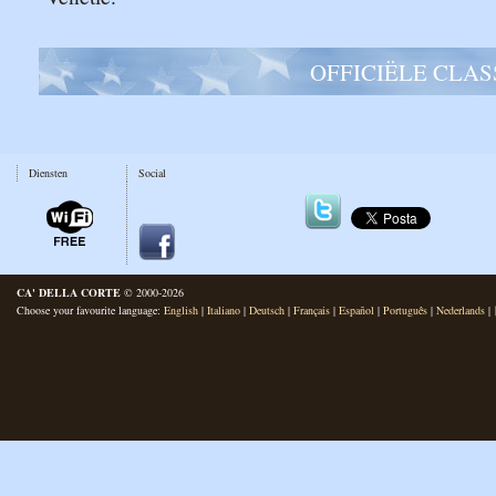
OFFICIËLE CLASS
Diensten
Social
CA' DELLA CORTE
© 2000-2026
Choose your favourite language:
English
|
Italiano
|
Deutsch
|
Français
|
Español
|
Português
|
Nederlands
|