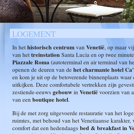
LOGEMENT
historisch centrum
Venetië
In het
van
, op maar vi
treinstation
van het
Santa Lucia en op twee minute
Piazzale Roma
(autoterminal en air terminal van he
het charmante hotel
Ca'
openen de deuren van de
en kom je uit op de betoverende binnenplaats waar
uitkijken. Deze comfortabele vertrekken zijn gevest
gebouw
Venetië
zestiende-eeuws
in
voorzien van 
boutique hotel
van een
.
Bij de met zorg uitgevoerde restauratie van het lo
ruimtes, met behoud van het Venetiaanse karakter, ve
bed & breakfast in Ve
comfort dat een hedendaags