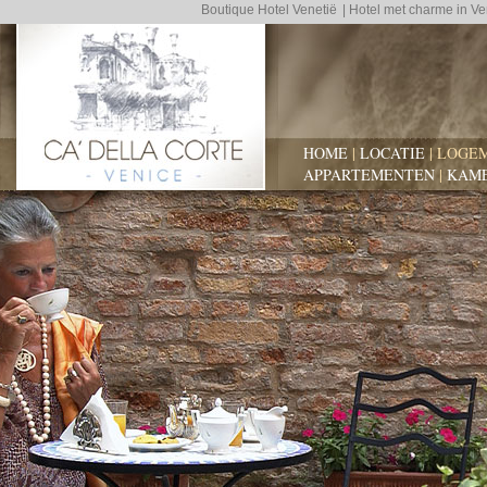
Boutique Hotel Venetië
| Hotel met charme in V
HOME
|
LOCATIE
|
LOGEM
APPARTEMENTEN
|
KAM