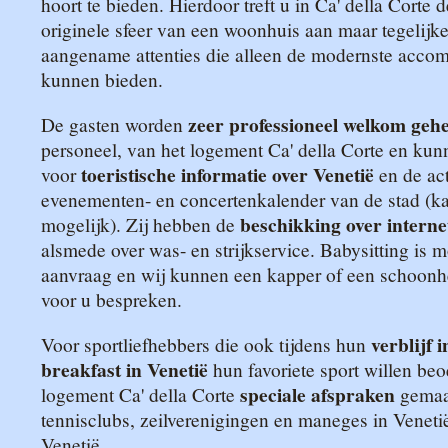
hoort te bieden. Hierdoor treft u in Ca' della Corte 
originele sfeer van een woonhuis aan maar tegelijker
aangename attenties die alleen de modernste acco
kunnen bieden.
zeer professioneel welkom geh
De gasten worden
personeel, van het logement Ca' della Corte en kunn
toeristische informatie over Venetië
voor
en de act
evenementen- en concertenkalender van de stad (kaa
beschikking over interne
mogelijk). Zij hebben de
alsmede over was- en strijkservice. Babysitting is m
aanvraag en wij kunnen een kapper of een schoonhe
voor u bespreken.
verblijf 
Voor sportliefhebbers die ook tijdens hun
breakfast in Venetië
hun favoriete sport willen beo
speciale afspraken
logement Ca' della Corte
gemaak
tennisclubs, zeilverenigingen en maneges in Veneti
Venetië.