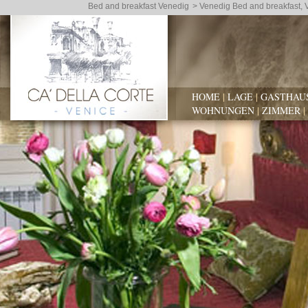
Bed and breakfast Venedig
> Venedig Bed and breakfast, V
HOME
|
LAGE
|
GASTHAU
WOHNUNGEN
|
ZIMMER
|