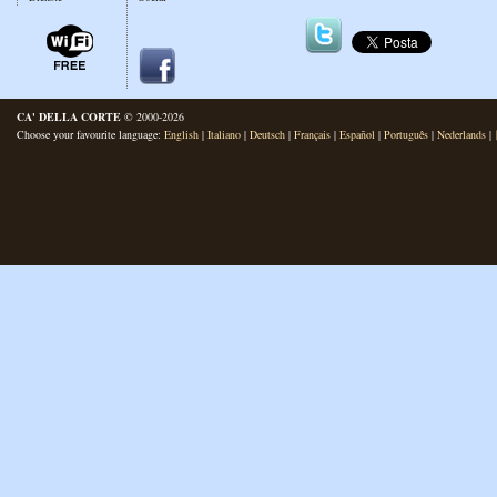
CA' DELLA CORTE
© 2000-2026
Choose your favourite language:
English
|
Italiano
|
Deutsch
|
Français
|
Español
|
Português
|
Nederlands
|